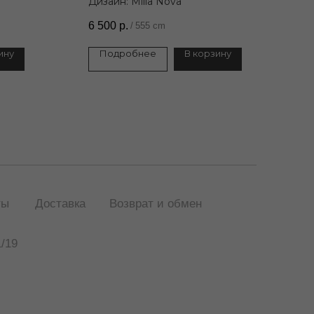
Дизайн: Milla Nova
6 500
р.
/
555 cm
ину
Подробнее
В корзину
ты
Доставка
Возврат и обмен
/19