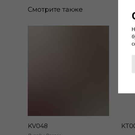
Смотрите также
Н
б
с
KV048
KT0