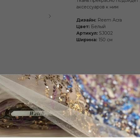
Ткань прекрасно подойдёт 
аксессуаров к ним
Дизайн:
Reem Acra
Цвет:
Белый
Артикул:
SJ002
Ширина:
150 см