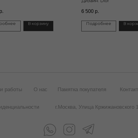
Дизайн: Dior
н: Chanel
р.
6 500
р.
робнее
В корзину
Подробнее
В корз
Публичная оферта
и работы
О нас
Памятка покупателя
Контак
иденциальности
г.Москва, Улица Кржижановского 1