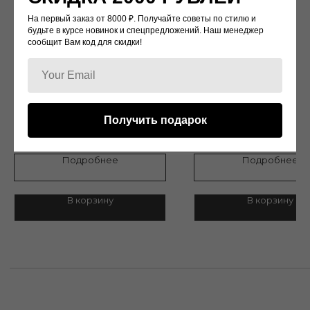
Доставка
Возврат и обмен
Контакты
На первый заказ от 8000 ₽. Получайте советы по стилю и
будьте в курсе новинок и спецпредложений. Наш менеджер
сообщит Вам код для скидки!
Политика конфиденциальности
г.Москва, Улица Кржижановского 1/19
KV172
KV108
Дизайн: Elie Saab
Дизайн: Elie Saab
Получить подарок
13 500
р.
9 500
р.
13 500
р.
Подробнее
Подробнее
© 2022 WATCH-LOVE
В корзину
В корзину