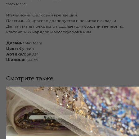
“Max Mara”
Итальянский шелковый крепдешин.
Пластичный, красиво драпируется и ложится в складки .
Данная ткань прекрасно подойдёт для создания вечерних,
коктейльных нарядов и аксессуаров к ним
Дизайн:
Max Mara
Цвет:
Фуксия
Артикул:
SK034
Ширина:
1,40см
Смотрите также
Публичная оферта
Каталог
Готовые изделия
О нас