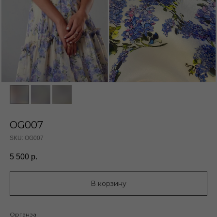
OG007
SKU:
OG007
5 500
р.
В корзину
Органза