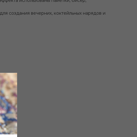
ффекта использованы пайетки, бисер,
для создания вечерних, коктейльных нарядов и