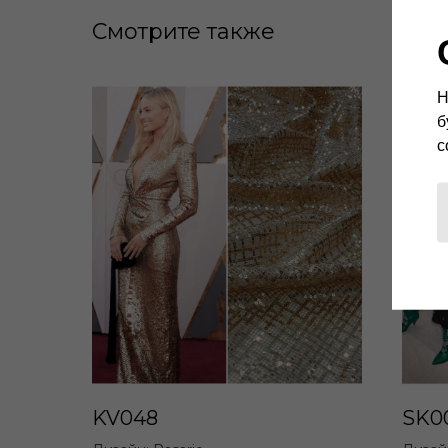
Смотрите также
Н
б
с
KV048
SK0