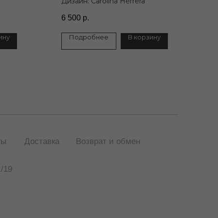
Дизайн: Carolina Herrera
6 500
р.
ину
Подробнее
В корзину
ты
Доставка
Возврат и обмен
/19