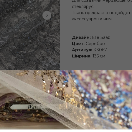
Для создания мерцающего э
стеклярус
Ткань прекрасно подойдет 
аксессуаров к ним
Дизайн:
Elie Saab
Цвет:
Серебро
Артикул:
KS067
Ширина
: 135 см