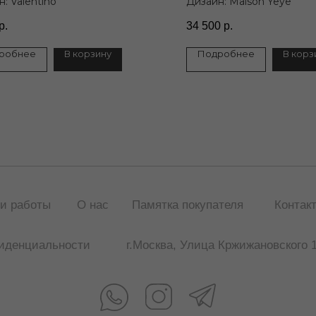
: Valentino
Дизайн: Maison Yeye
р.
34 500
р.
робнее
В корзину
Подробнее
В корз
Публичная оферта
и работы
О нас
Памятка покупателя
Контак
иденциальности
г.Москва, Улица Кржижановского 1