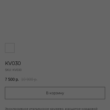
KV030
SKU:
KV030
7 500
р.
10 900
р.
В корзину
Эксклюзивное итальянское кружево, расшитое кордовой