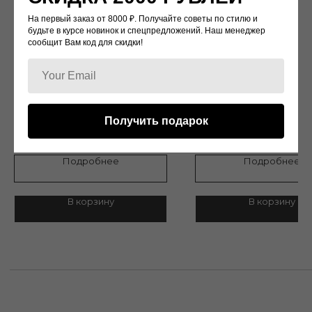
Доставка
Возврат и обмен
Контакты
На первый заказ от 8000 ₽. Получайте советы по стилю и
будьте в курсе новинок и спецпредложений. Наш менеджер
сообщит Вам код для скидки!
Политика конфиденциальности
г.Москва, Улица Кржижановского 1/19
KV048
VL018
Дизайн: Rasario
Дизайн:
Bottega Veneta
Получить подарок
7 500
р.
5 500
р.
Подробнее
Подробнее
© 2022 WATCH-LOVE
В корзину
В корзину