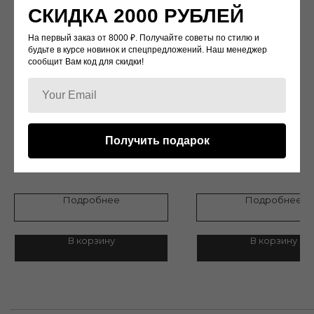
СКИДКА 2000 РУБЛЕЙ
Наши работы
Памятка покупателя
На первый заказ от 8000 ₽. Получайте советы по стилю и
Доставка
Возврат и обмен
Контакты
будьте в курсе новинок и спецпредложений. Наш менеджер
сообщит Вам код для скидки!
Политика конфиденциальности
г.Москва, Улица Кржижановского 1/19
KV224
KT009
Получить подарок
Дизайн:Zuhair Murad
Дизайн: Chanel
15 500
р.
4 500
р.
/
275 cm
© 2022 WATCH-LOVE
Подробнее
Подробнее
В корзину
В корзину