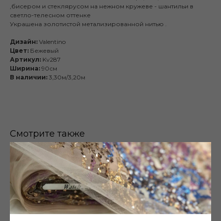
,бисером и стеклярусом на нежном кружеве - шантильи в
светло-телесном оттенке
Украшена золотистой метализированной нитью .
Дизайн:
Valentino
Цвет:
Бежевый
Артикул:
Kv287
Ширина:
90см
В наличии:
3,30м/3,20м
Смотрите также
Публичная оферта
Каталог
Готовые изделия
О нас