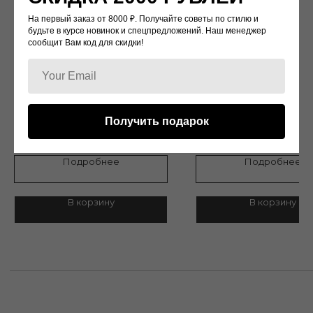
Доставка
Возврат и обмен
Контакты
На первый заказ от 8000 ₽. Получайте советы по стилю и
будьте в курсе новинок и спецпредложений. Наш менеджер
сообщит Вам код для скидки!
Политика конфиденциальности
г.Москва, Улица Кржижановского 1/19
KV262
KS004
Дизайн: Dior
Дизайн:David Koma
Получить подарок
6 500
р.
9 500
р.
13 500
р.
Подробнее
Подробнее
© 2022 WATCH-LOVE
В корзину
В корзину