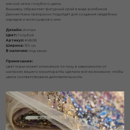
мягкой сетке голубого цвета .
Вышивку обрамляет фигурный край в виде ромбиков
Данная ткань прекрасно подойдёт для создания свадебных
нарядов и аксессуаров к ним
Дизайн:
Armani
Цвет:
Голубой
Артикул:
KV808
Ширина:
130 см
В наличии:
под заказ
Примечание:
Цвет ткани может отличаться по тону в зависимости от
настроек вашего монитора.Мы сделали всё возможное, чтобы
цвета соответствовали действительности.
Смотрите также
Публичная оферта