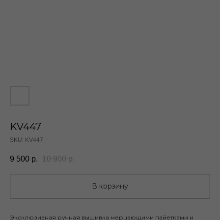
KV447
SKU:
KV447
9 500
р.
10 900
р.
В корзину
Эксклюзивная ручная вышивка мерцающими пайетками и