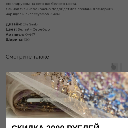
стеклярусом на сеточке белого цвета.
Данная ткань прекрасно подойдёт для создания вечерних
нарядов и аксессуаров к ним.
Дизайн:
Elie Saab
Цвет:
Белый -
Серебро
Артикул:
KV447
Ширина:
130
Смотрите также
Публичная оферта
Каталог
Готовые изделия
О нас
Наши работы
Памятка покупателя