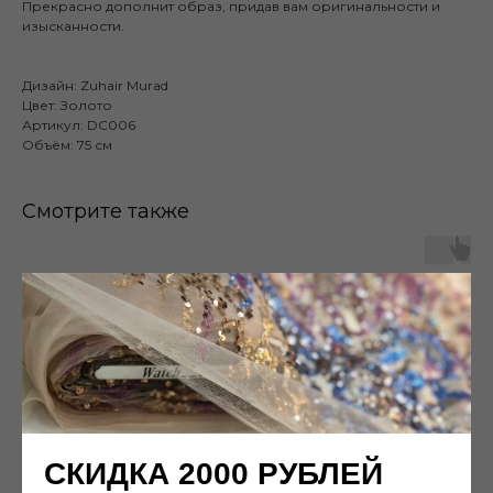
Прекрасно дополнит образ, придав вам оригинальности и
изысканности.
Дизайн: Zuhair Murad
Цвет: Золото
Артикул: DC006
Объём: 75 см
Смотрите также
Публичная оферта
Каталог
Готовые изделия
О нас
Наши работы
Памятка покупателя
СКИДКА 2000 РУБЛЕЙ
Доставка
Возврат и обмен
Контакты