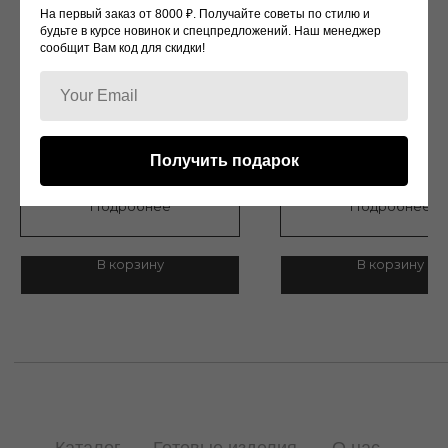
На первый заказ от 8000 ₽. Получайте советы по стилю и
будьте в курсе новинок и спецпредложений. Наш менеджер
сообщит Вам код для скидки!
Политика конфиденциальности
г.Москва, Улица Кржижановского 1/19
KV720
KV269
Дизайн: Maison Yeye
Дизайн: Elie Saab
Получить подарок
34 500
р.
9 500
р.
13 500
р.
Подробнее
Подробнее
© 2022 WATCH-LOVE
В корзину
В корзину