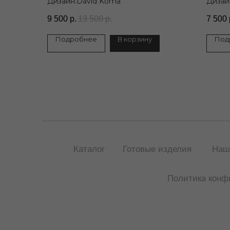
Дизайн:David Koma
Дизайн
9 500
р.
13 500
р.
7 500
Подробнее
В корзину
Под
Каталог
Готовые изделия
Наш
Политика конф