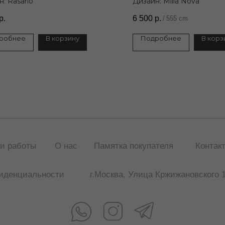
: Rasario
Дизайн: Milla Nova
р.
6 500
р.
/
555 cm
робнее
В корзину
Подробнее
В корз
Публичная оферта
и работы
О нас
Памятка покупателя
Контак
иденциальности
г.Москва, Улица Кржижановского 1