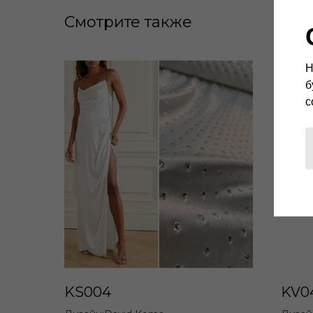
Смотрите также
Н
б
с
KS004
KV0