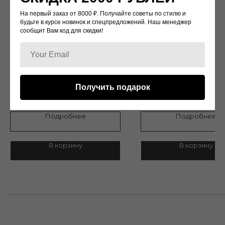
Доставка
Возврат и обмен
Контакты
На первый заказ от 8000 ₽. Получайте советы по стилю и
будьте в курсе новинок и спецпредложений. Наш менеджер
сообщит Вам код для скидки!
Политика конфиденциальности
г.Москва, Улица Кржижановского 1/19
SK007
KV224
Дизайн: Valentino
Дизайн:Zuhair Murad
Получить подарок
7 500
р.
15 500
р.
/
275 cm
Подробнее
Подробнее
© 2022 WATCH-LOVE
В корзину
В корзину