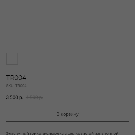
TR004
SKU:
TR004
3 500
р.
4 500
р.
В корзину
Эластичный трикотаж люрекс с шелковистой изнаночной