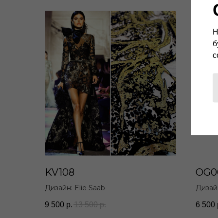
Н
б
с
KV108
OG0
Дизайн: Elie Saab
Дизайн
9 500
р.
13 500
р.
6 500