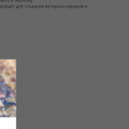
вого к чёрному
дойдёт для создания вечерних нарядов и