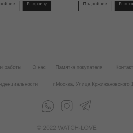
робнее
В корзину
Подробнее
В корз
Публичная оферта
и работы
О нас
Памятка покупателя
Контак
иденциальности
г.Москва, Улица Кржижановского 1
© 2022 WATCH-LOVE