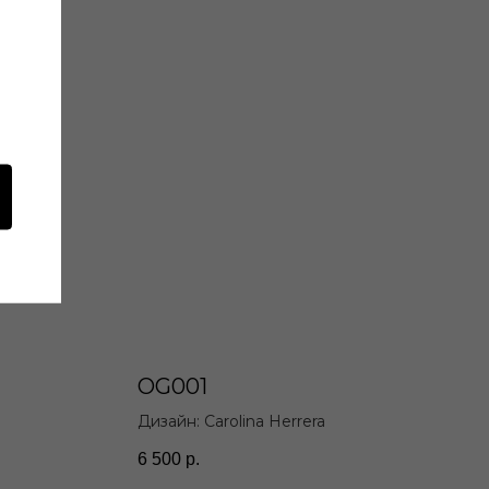
OG001
Дизайн: Carolina Herrera
6 500
р.