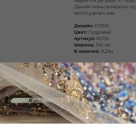
эффектом деграде от пудро
Данная ткань прекрасно по
аксессуаров к ним
Дизайн:
POEM
Цвет:
Пудровый
Артикул:
KV136
Ширина:
140 см
В наличии:
9,20м