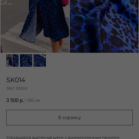
SK014
SKU:
SK014
3 500
р.
/
150 cm
В корзину
Струящийся ацетатный шёлк с анималистичным принтом